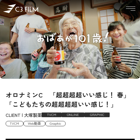
オロナミンC 「超超超超いい感じ！ 春」
「こどもたちの超超超超いい感じ！」
CLIENT | 大塚製薬
TVCM
ONLINE
GRAPHIC
TVCM
Web動画
Graphic