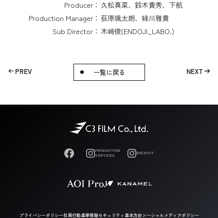
Producer：
久松真菜、鈴木貴秀、下航
Production Manager：
荻原颯太朗、緑川雅貴
Sub Director：
木﨑俊(ENDOJI_LABO.)
PREV
NEXT
一覧に戻る
PRODUCTION
RECRUIT
SERVICES
プライバシーポリシー
社員行動基準
情報セキュリティ基本方針
ソーシャルメディアポリシー