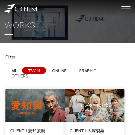
WORKS
Filter
All
TVCM
ONLINE
GRAPHIC
OTHERS
CLIENT | 愛知製鋼
CLIENT | 大塚製薬