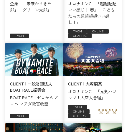
企業 「未来からきた
オロナミンC 「超超超超
郎」「グリーン太郎」
いい感じ！ 春」「こども
たちの超超超超いい感
じ！」
TVCM
ONLINE
TVCM
GRAPHIC
CLIENT | 一般財団法人
CLIENT | 大塚製薬
BOAT RACE振興会
オロナミンC 「元気ハツ
BOAT RACE ゼロからプ
ラツ！大空大合唱」
ロへ マチダ教官物語
TVCM
ONLINE
TVCM
OTHERS