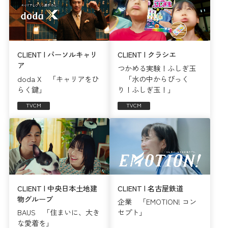
CLIENT | パーソルキャリ
CLIENT | クラシエ
ア
つかめる実験！ふしぎ玉
doda X 「キャリアをひ
「水の中からびっく
らく鍵」
り！ふしぎ玉！」
TVCM
TVCM
CLIENT | 中央日本土地建
CLIENT | 名古屋鉄道
物グループ
企業 「EMOTION! コン
BAUS 「住まいに、大き
セプト」
な愛着を」